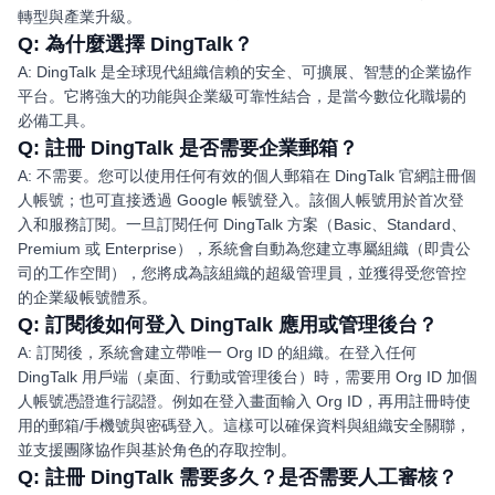
轉型與產業升級。
Q:
為什麼選擇 DingTalk？
A: DingTalk 是全球現代組織信賴的安全、可擴展、智慧的企業協作
平台。它將強大的功能與企業級可靠性結合，是當今數位化職場的
必備工具。
Q:
註冊 DingTalk 是否需要企業郵箱？
A: 不需要。您可以使用任何有效的個人郵箱在 DingTalk 官網註冊個
人帳號；也可直接透過 Google 帳號登入。該個人帳號用於首次登
入和服務訂閱。一旦訂閱任何 DingTalk 方案（Basic、Standard、
Premium 或 Enterprise），系統會自動為您建立專屬組織（即貴公
司的工作空間），您將成為該組織的超級管理員，並獲得受您管控
的企業級帳號體系。
Q:
訂閱後如何登入 DingTalk 應用或管理後台？
A: 訂閱後，系統會建立帶唯一 Org ID 的組織。在登入任何
DingTalk 用戶端（桌面、行動或管理後台）時，需要用 Org ID 加個
人帳號憑證進行認證。例如在登入畫面輸入 Org ID，再用註冊時使
用的郵箱/手機號與密碼登入。這樣可以確保資料與組織安全關聯，
並支援團隊協作與基於角色的存取控制。
Q:
註冊 DingTalk 需要多久？是否需要人工審核？