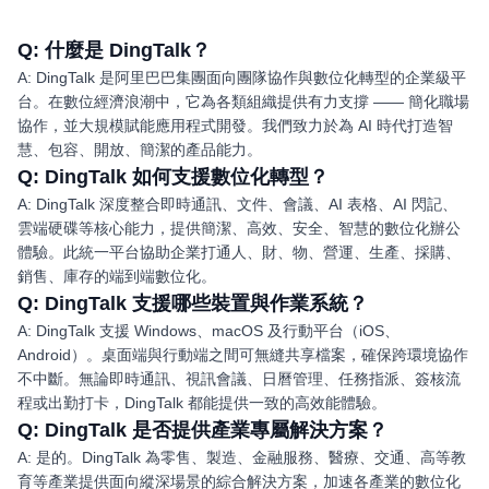
Q:
什麼是 DingTalk？
A: DingTalk 是阿里巴巴集團面向團隊協作與數位化轉型的企業級平
台。在數位經濟浪潮中，它為各類組織提供有力支撐 —— 簡化職場
協作，並大規模賦能應用程式開發。我們致力於為 AI 時代打造智
慧、包容、開放、簡潔的產品能力。
Q:
DingTalk 如何支援數位化轉型？
A: DingTalk 深度整合即時通訊、文件、會議、AI 表格、AI 閃記、
雲端硬碟等核心能力，提供簡潔、高效、安全、智慧的數位化辦公
體驗。此統一平台協助企業打通人、財、物、營運、生產、採購、
銷售、庫存的端到端數位化。
Q:
DingTalk 支援哪些裝置與作業系統？
A: DingTalk 支援 Windows、macOS 及行動平台（iOS、
Android）。桌面端與行動端之間可無縫共享檔案，確保跨環境協作
不中斷。無論即時通訊、視訊會議、日曆管理、任務指派、簽核流
程或出勤打卡，DingTalk 都能提供一致的高效能體驗。
Q:
DingTalk 是否提供產業專屬解決方案？
A: 是的。DingTalk 為零售、製造、金融服務、醫療、交通、高等教
育等產業提供面向縱深場景的綜合解決方案，加速各產業的數位化